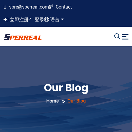
sbre@sperreal.com
Contact
立即注册?
登录
语言
Our Blog
Home
Our Blog